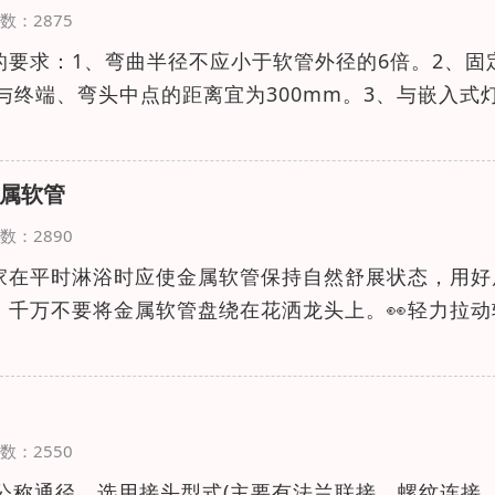
览次数：2875
的要求：1、弯曲半径不应小于软管外径的6倍。2、固
与终端、弯头中点的距离宜为300mm。3、与嵌入式
属软管
览次数：2890
大家在平时淋浴时应使金属软管保持自然舒展状态，用好
，千万不要将金属软管盘绕在花洒龙头上。👀轻力拉动
览次数：2550
管公称通径，选用接头型式(主要有法兰联接、螺纹连接