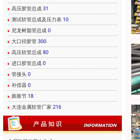
高压胶管总成
31
测试软管总成及压力表
10
尼龙树脂管总成
0
大口径胶管
300
高压软管总成
80
进口胶管总成
0
管接头
0
补偿器
0
膨胀节
18
大连金属软管厂家
216