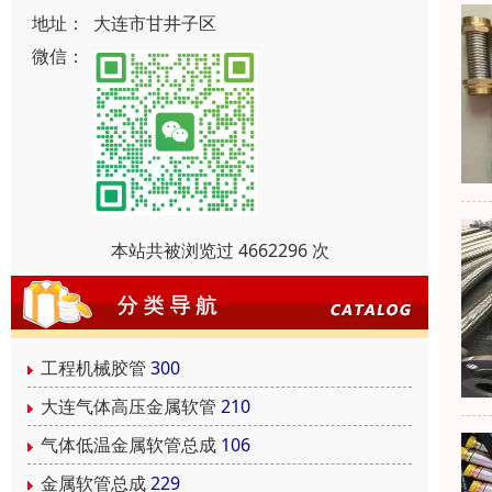
地址：
大连市甘井子区
微信：
本站共被浏览过 4662296 次
工程机械胶管
300
大连气体高压金属软管
210
气体低温金属软管总成
106
金属软管总成
229