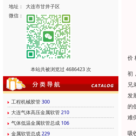
地址：
大连市甘井子区
微信：
价
本站共被浏览过 4686423 次
初
兄
发
工程机械胶管
300
的
大连气体高压金属软管
210
难
气体低温金属软管总成
106
吸
金属软管总成
229