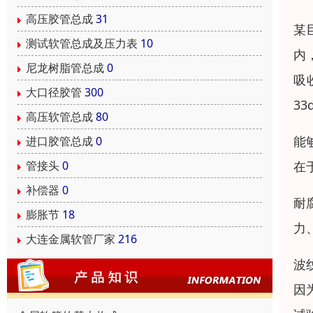
高压胶管总成
31
某
测试软管总成及压力表
10
内
尼龙树脂管总成
0
吸
大口径胶管
300
3
高压软管总成
80
能
进口胶管总成
0
管接头
0
在
补偿器
0
耐
膨胀节
18
力
大连金属软管厂家
216
波
因