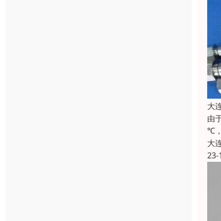
大
由
℃
大
23-