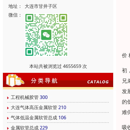
地址：
大连市甘井子区
微信：
价
本站共被浏览过 4655659 次
初
兄
发
工程机械胶管
300
的
大连气体高压金属软管
210
难
气体低温金属软管总成
106
吸
金属软管总成
229