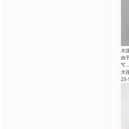
大
由
℃
大
23-