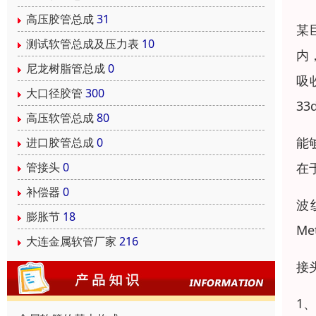
高压胶管总成
31
某
测试软管总成及压力表
10
内
尼龙树脂管总成
0
吸
大口径胶管
300
3
高压软管总成
80
能
进口胶管总成
0
管接头
0
在
补偿器
0
波
膨胀节
18
M
大连金属软管厂家
216
接
1