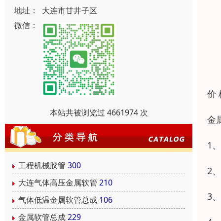
地址：
大连市甘井子区
微信：
价
本站共被浏览过 4661974 次
金
1
工程机械胶管
300
2
大连气体高压金属软管
210
3
气体低温金属软管总成
106
金属软管总成
229