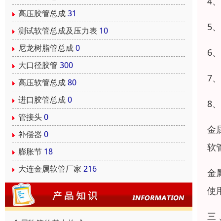
4
高压胶管总成
31
5
测试软管总成及压力表
10
尼龙树脂管总成
0
6
大口径胶管
300
7
高压软管总成
80
进口胶管总成
0
8
管接头
0
金
补偿器
0
软
膨胀节
18
大连金属软管厂家
216
金
使
三