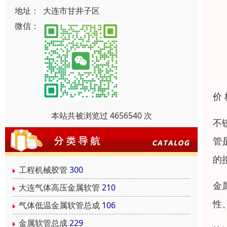
地址：
大连市甘井子区
微信：
价
本站共被浏览过 4656540 次
不
管
的
工程机械胶管
300
金
大连气体高压金属软管
210
性
气体低温金属软管总成
106
金属软管总成
229