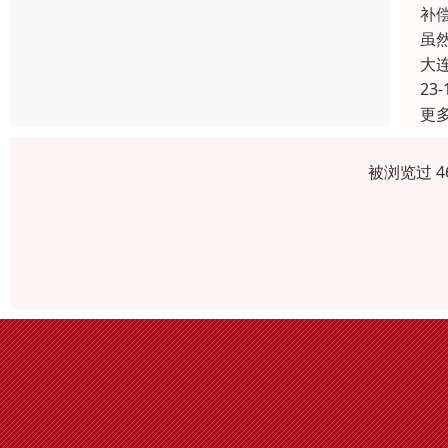
补
虽
大
23-
更
被浏览过 4