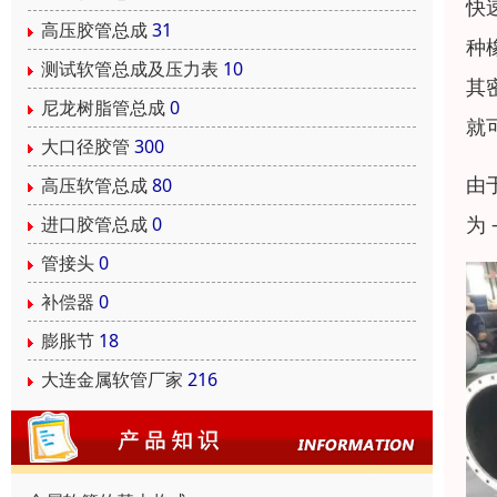
快
高压胶管总成
31
种
测试软管总成及压力表
10
其
尼龙树脂管总成
0
就
大口径胶管
300
由
高压软管总成
80
为
进口胶管总成
0
管接头
0
补偿器
0
膨胀节
18
大连金属软管厂家
216