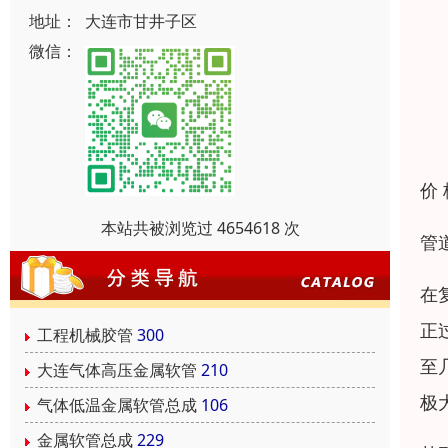
地址：
大连市甘井子区
微信：
价
本站共被浏览过 4654618 次
管
在
正
工程机械胶管
300
至
大连气体高压金属软管
210
极
气体低温金属软管总成
106
金属软管总成
229