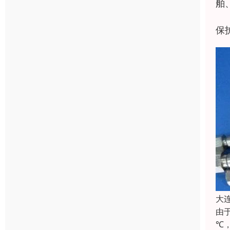
舶
保
大
由
℃