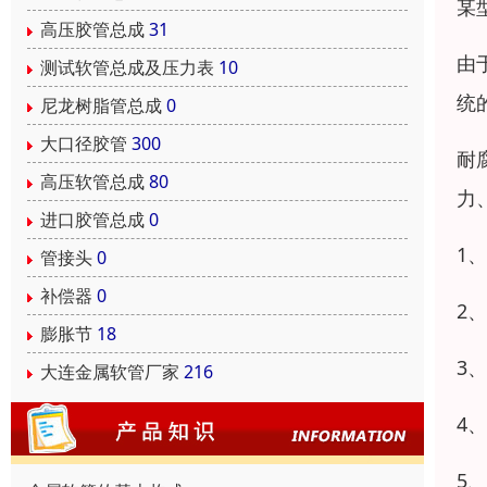
某
高压胶管总成
31
由
测试软管总成及压力表
10
统
尼龙树脂管总成
0
大口径胶管
300
耐
高压软管总成
80
力
进口胶管总成
0
1
管接头
0
补偿器
0
2
膨胀节
18
3
大连金属软管厂家
216
4
5