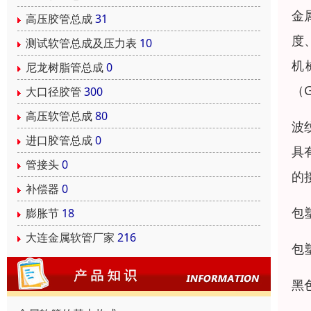
金
高压胶管总成
31
度
测试软管总成及压力表
10
机
尼龙树脂管总成
0
（G
大口径胶管
300
高压软管总成
80
波
进口胶管总成
0
具
管接头
0
的
补偿器
0
包
膨胀节
18
大连金属软管厂家
216
包
黑