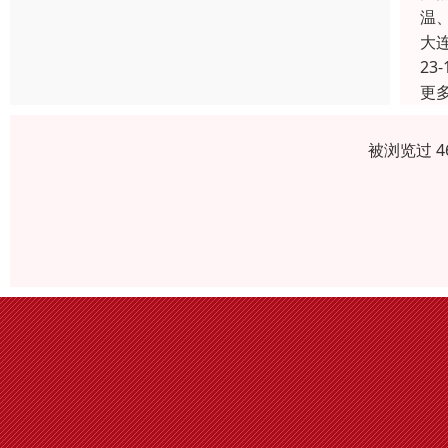
温
大
23-
更
被浏览过 4