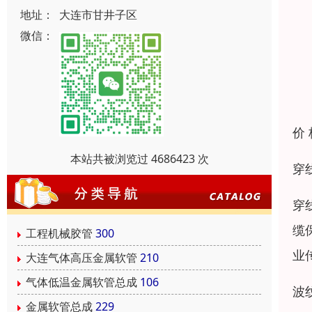
地址：
大连市甘井子区
微信：
价
本站共被浏览过 4686423 次
穿
穿
缆
工程机械胶管
300
业
大连气体高压金属软管
210
气体低温金属软管总成
106
波
金属软管总成
229