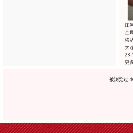
庄
金
格
大
23-
更
被浏览过 4