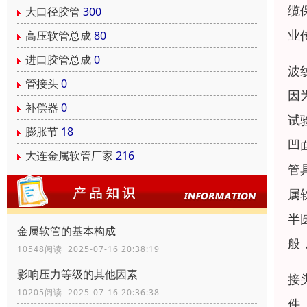
缆
大口径胶管
300
业
高压软管总成
80
进口胶管总成
0
波
管接头
0
因
补偿器
0
试
膨胀节
18
凹
大连金属软管厂家
216
管
属
半
金属软管的基本构成
般
10548阅读 2025-07-16 20:38:19
影响压力等级的其他因素
接
10205阅读 2025-07-16 20:36:38
件