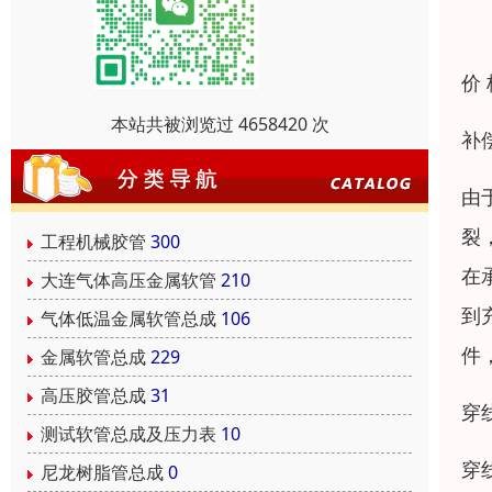
价
本站共被浏览过 4658420 次
补
由
裂
工程机械胶管
300
在
大连气体高压金属软管
210
到
气体低温金属软管总成
106
件
金属软管总成
229
高压胶管总成
31
穿
测试软管总成及压力表
10
穿
尼龙树脂管总成
0